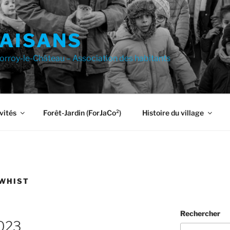
FAISANS
Corroy-le-Château – Association des habitants
vités
Forêt-Jardin (ForJaCo²)
Histoire du village
 WHIST
Rechercher
2023