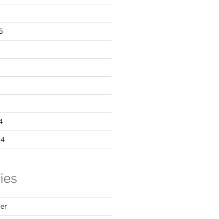
5
4
14
ies
er