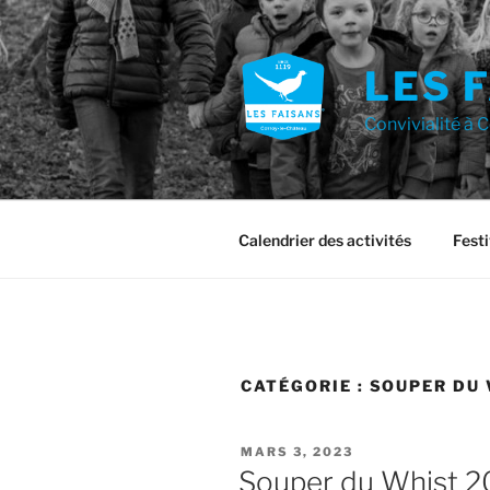
Aller
au
contenu
LES 
principal
Convivialité à 
Calendrier des activités
Festi
CATÉGORIE :
SOUPER DU
PUBLIÉ
MARS 3, 2023
LE
Souper du Whist 