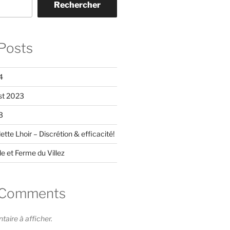
Rechercher
Posts
4
st 2023
3
ette Lhoir – Discrétion & efficacité!
le et Ferme du Villez
 Comments
ire à afficher.